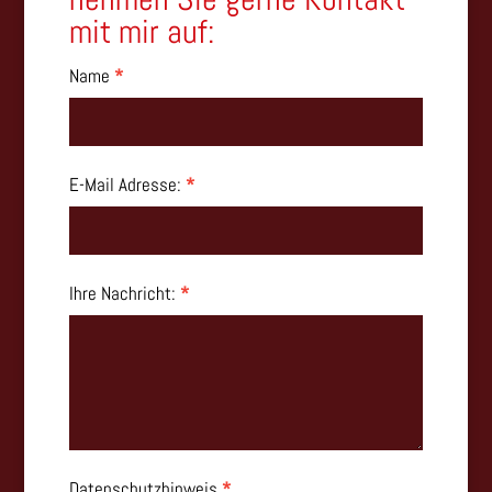
mit mir auf:
Contact
Name
*
Us
E-Mail Adresse:
*
Ihre Nachricht:
*
Datenschutzhinweis
*