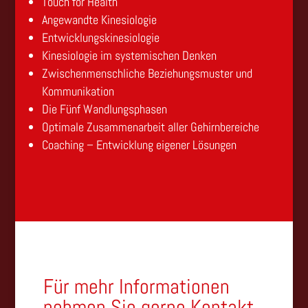
Touch for Health
Angewandte Kinesiologie
Entwicklungskinesiologie
Kinesiologie im systemischen Denken
Zwischenmenschliche Beziehungsmuster und
Kommunikation
Die Fünf Wandlungsphasen
Optimale Zusammenarbeit aller Gehirnbereiche
Coaching – Entwicklung eigener Lösungen
Für mehr Informationen
nehmen Sie gerne Kontakt